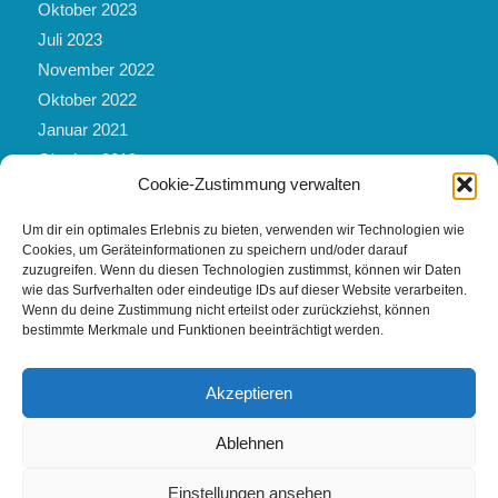
Oktober 2023
Juli 2023
November 2022
Oktober 2022
Januar 2021
Oktober 2019
Cookie-Zustimmung verwalten
März 2019
Mai 2017
Um dir ein optimales Erlebnis zu bieten, verwenden wir Technologien wie
Februar 2017
Cookies, um Geräteinformationen zu speichern und/oder darauf
zuzugreifen. Wenn du diesen Technologien zustimmst, können wir Daten
November 2016
wie das Surfverhalten oder eindeutige IDs auf dieser Website verarbeiten.
Februar 2016
Wenn du deine Zustimmung nicht erteilst oder zurückziehst, können
bestimmte Merkmale und Funktionen beeinträchtigt werden.
September 2012
Akzeptieren
Ablehnen
© by Yoga Kraft-Quelle |
Impressum
|
Datenschutzerklärung
|
Cookie-
Einstellungen ansehen