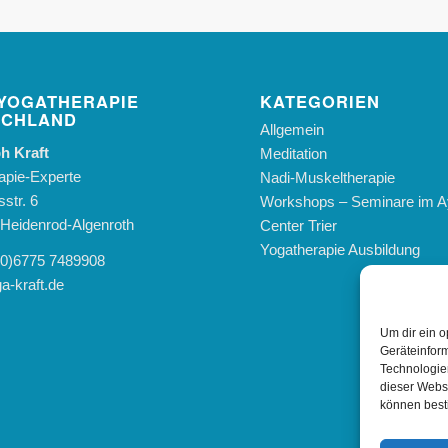
YOGATHERAPIE
KATEGORIEN
SCHLAND
Allgemein
h Kraft
Meditation
apie-Experte
Nadi-Muskeltherapie
str. 6
Workshops – Seminare im A
Heidenrod-Algenroth
Center Trier
Yogatherapie Ausbildung
 (0)6775 7489908
a-kraft.de
Um dir ein o
Geräteinfor
Technologien
dieser Websi
können best