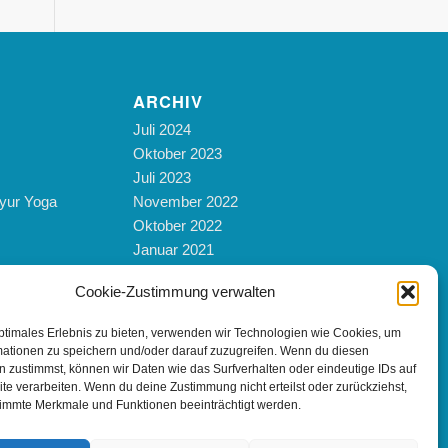
ARCHIV
Juli 2024
Oktober 2023
Juli 2023
yur Yoga
November 2022
Oktober 2022
Januar 2021
Oktober 2019
Cookie-Zustimmung verwalten
März 2019
Mai 2017
ptimales Erlebnis zu bieten, verwenden wir Technologien wie Cookies, um
Februar 2017
mationen zu speichern und/oder darauf zuzugreifen. Wenn du diesen
November 2016
 zustimmst, können wir Daten wie das Surfverhalten oder eindeutige IDs auf
te verarbeiten. Wenn du deine Zustimmung nicht erteilst oder zurückziehst,
Februar 2016
immte Merkmale und Funktionen beeinträchtigt werden.
September 2012