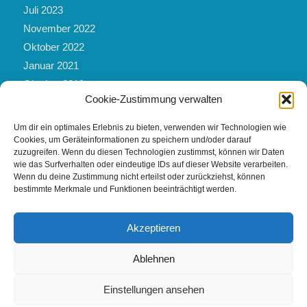
Juli 2023
November 2022
Oktober 2022
Januar 2021
Oktober 2019
Cookie-Zustimmung verwalten
März 2019
Mai 2017
Um dir ein optimales Erlebnis zu bieten, verwenden wir Technologien wie
Februar 2017
Cookies, um Geräteinformationen zu speichern und/oder darauf
zuzugreifen. Wenn du diesen Technologien zustimmst, können wir Daten
November 2016
wie das Surfverhalten oder eindeutige IDs auf dieser Website verarbeiten.
Februar 2016
Wenn du deine Zustimmung nicht erteilst oder zurückziehst, können
bestimmte Merkmale und Funktionen beeinträchtigt werden.
September 2012
Akzeptieren
Ablehnen
© by Yoga Kraft-Quelle |
Impressum
|
Datenschutzerklärung
|
Cookie-
Einstellungen ansehen
Richtlinie