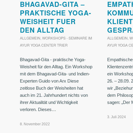
BHAGAVAD-GITA –
EMPAT
PRAKTISCHE YOGA-
KOMMU
WEISHEIT FUER
KLIEN
DEN ALLTAG
GESPR
ALLGEMEIN
,
WORKSHOPS - SEMINARE IM
ALLGEMEIN
,
W
AYUR YOGA CENTER TRIER
AYUR YOGA C
Bhagavad-Gita - praktische Yoga-
Empathische
Weisheit für den Alltag. Ein Workshop
Klientenzent
mit dem Bhagavad-Gita- und Indien-
ein Workshop
Experten Guido von Arx Diese
26. – 28.09.
zeitlose Buch der Weisheiten hat
wir „Beziehu
auch im 21. Jahrhundert nichts von
dem Philosop
ihrer Aktualität und Wichtigkeit
sagen: „Der
verloren. Dieses…
3. Juli 2024
8. November 2022