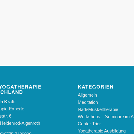
YOGATHERAPIE
KATEGORIEN
SCHLAND
Allgemein
h Kraft
Meditation
apie-Experte
Nadi-Muskeltherapie
str. 6
Workshops – Seminare im A
Heidenrod-Algenroth
Center Trier
Yogatherapie Ausbildung