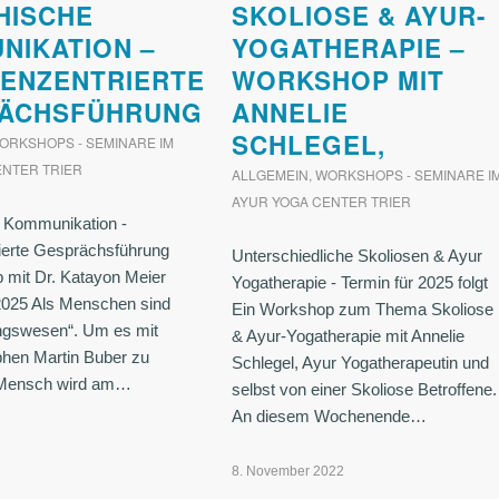
HISCHE
SKOLIOSE & AYUR-
NIKATION –
YOGATHERAPIE –
TENZENTRIERTE
WORKSHOP MIT
ÄCHSFÜHRUNG
ANNELIE
SCHLEGEL,
ORKSHOPS - SEMINARE IM
ENTER TRIER
ALLGEMEIN
,
WORKSHOPS - SEMINARE I
AYUR YOGA CENTER TRIER
 Kommunikation -
rierte Gesprächsführung
Unterschiedliche Skoliosen & Ayur
 mit Dr. Katayon Meier
Yogatherapie - Termin für 2025 folgt
 2025 Als Menschen sind
Ein Workshop zum Thema Skoliose
ngswesen“. Um es mit
& Ayur-Yogatherapie mit Annelie
hen Martin Buber zu
Schlegel, Ayur Yogatherapeutin und
 Mensch wird am…
selbst von einer Skoliose Betroffene.
An diesem Wochenende…
8. November 2022