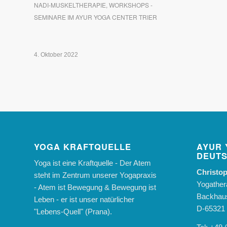
NADI-MUSKELTHERAPIE
,
WORKSHOPS -
SEMINARE IM AYUR YOGA CENTER TRIER
4. Oktober 2022
YOGA KRAFTQUELLE
AYUR 
DEUT
Yoga ist eine Kraftquelle - Der Atem
Christop
steht im Zentrum unserer Yogapraxis
Yogather
- Atem ist Bewegung & Bewegung ist
Backhaus
Leben - er ist unser natürlicher
D-65321 
"Lebens-Quell" (Prana).