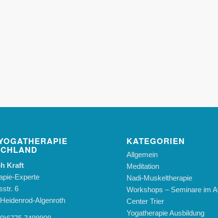
YOGATHERAPIE
KATEGORIEN
SCHLAND
Allgemein
h Kraft
Meditation
apie-Experte
Nadi-Muskeltherapie
str. 6
Workshops – Seminare im A
Heidenrod-Algenroth
Center Trier
Yogatherapie Ausbildung