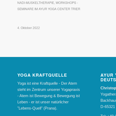
NADI-MUSKELTHERAPIE
,
WORKSHOPS -
SEMINARE IM AYUR YOGA CENTER TRIER
4. Oktober 2022
YOGA KRAFTQUELLE
AYUR 
DEUT
Yoga ist eine Kraftquelle - Der Atem
Christop
steht im Zentrum unserer Yogapraxis
Yogather
- Atem ist Bewegung & Bewegung ist
Backhaus
Leben - er ist unser natürlicher
D-65321 
"Lebens-Quell" (Prana).