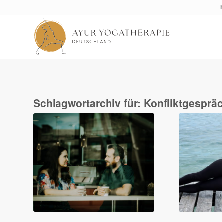
Schlagwortarchiv für:
Konfliktgesprä