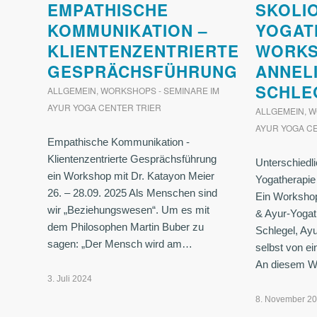
EMPATHISCHE
SKOLIO
KOMMUNIKATION –
YOGAT
KLIENTENZENTRIERTE
WORKS
GESPRÄCHSFÜHRUNG
ANNEL
SCHLE
ALLGEMEIN
,
WORKSHOPS - SEMINARE IM
AYUR YOGA CENTER TRIER
ALLGEMEIN
,
W
AYUR YOGA C
Empathische Kommunikation -
Klientenzentrierte Gesprächsführung
Unterschiedl
ein Workshop mit Dr. Katayon Meier
Yogatherapie 
26. – 28.09. 2025 Als Menschen sind
Ein Worksho
wir „Beziehungswesen“. Um es mit
& Ayur-Yogat
dem Philosophen Martin Buber zu
Schlegel, Ay
sagen: „Der Mensch wird am…
selbst von ei
An diesem 
3. Juli 2024
8. November 2