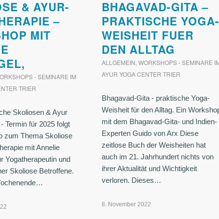
SE & AYUR-
BHAGAVAD-GITA –
HERAPIE –
PRAKTISCHE YOGA
HOP MIT
WEISHEIT FUER
IE
DEN ALLTAG
GEL,
ALLGEMEIN
,
WORKSHOPS - SEMINARE I
AYUR YOGA CENTER TRIER
ORKSHOPS - SEMINARE IM
ENTER TRIER
Bhagavad-Gita - praktische Yoga-
Weisheit für den Alltag. Ein Worksho
iche Skoliosen & Ayur
mit dem Bhagavad-Gita- und Indien-
- Termin für 2025 folgt
Experten Guido von Arx Diese
p zum Thema Skoliose
zeitlose Buch der Weisheiten hat
herapie mit Annelie
auch im 21. Jahrhundert nichts von
ur Yogatherapeutin und
ihrer Aktualität und Wichtigkeit
ner Skoliose Betroffene.
verloren. Dieses…
Wochenende…
8. November 2022
022