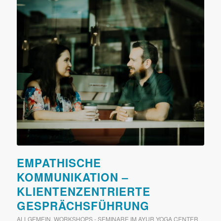
EMPATHISCHE
KOMMUNIKATION –
KLIENTENZENTRIERTE
GESPRÄCHSFÜHRUNG
ALLGEMEIN
,
WORKSHOPS - SEMINARE IM AYUR YOGA CENTER