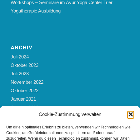
Workshops – Seminare im Ayur Yoga Center Trier
Yogatherapie Ausbildung
ARCHIV
Juli 2024
Oktober 2023
Juli 2023
November 2022
Oktober 2022
Januar 2021
Oktober 2019
Cookie-Zustimmung verwalten
März 2019
Mai 2017
Um dir ein optimales Erlebnis zu bieten, verwenden wir Technologien wie
Februar 2017
Cookies, um Geräteinformationen zu speichern und/oder darauf
zuzugreifen. Wenn du diesen Technologien zustimmst, können wir Daten