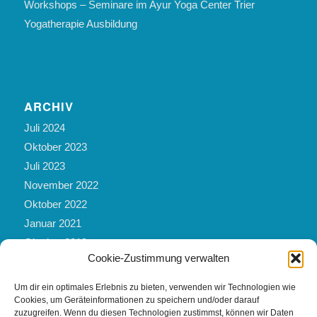
Workshops – Seminare im Ayur Yoga Center Trier
Yogatherapie Ausbildung
ARCHIV
Juli 2024
Oktober 2023
Juli 2023
November 2022
Oktober 2022
Januar 2021
Oktober 2019
Cookie-Zustimmung verwalten
März 2019
Mai 2017
Um dir ein optimales Erlebnis zu bieten, verwenden wir Technologien wie
Februar 2017
Cookies, um Geräteinformationen zu speichern und/oder darauf
zuzugreifen. Wenn du diesen Technologien zustimmst, können wir Daten