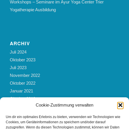
Workshops – Seminare im Ayur Yoga Center Trier
Yogatherapie Ausbildung
ARCHIV
Juli 2024
Oktober 2023
Juli 2023
November 2022
Oktober 2022
Januar 2021
Oktober 2019
Cookie-Zustimmung verwalten
März 2019
Mai 2017
Um dir ein optimales Erlebnis zu bieten, verwenden wir Technologien wie
Februar 2017
Cookies, um Geräteinformationen zu speichern und/oder darauf
zuzugreifen. Wenn du diesen Technologien zustimmst, können wir Daten